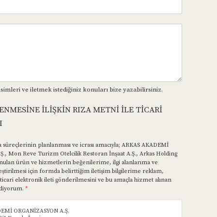
imleri ve iletmek istediğiniz konuları bize yazabilirsiniz.
LENMESİNE İLİŞKİN RIZA METNİ İLE TİCARİ
I
 süreçlerinin planlanması ve icrası amacıyla; ARKAS AKADEMİ
., Mon Reve Turizm Otelcilik Restoran İnşaat A.Ş., Arkas Holding
 sunulan ürün ve hizmetlerin beğenilerime, ilgi alanlarıma ve
ştirilmesi için formda belirttiğim iletişim bilgilerime reklam,
ari elektronik ileti gönderilmesini ve bu amaçla hizmet alınan
 ediyorum.
*
EMİ ORGANİZASYON A.Ş.