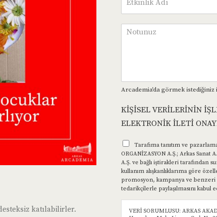
Arcademia'da görmek istediğiniz is
KİŞİSEL VERİLERİNİN İŞ
ELEKTRONİK İLETİ ONAY
Tarafıma tanıtım ve pazarlama
ORGANİZASYON A.Ş.; Arkas Sanat A.Ş
A.Ş. ve bağlı iştirakleri tarafından
kullanım alışkanlıklarıma göre özelle
promosyon, kampanya ve benzeri tic
tedarikçilerle paylaşılmasını kabul
steksiz katılabilirler.
VERİ SORUMLUSU: ARKAS AKAD