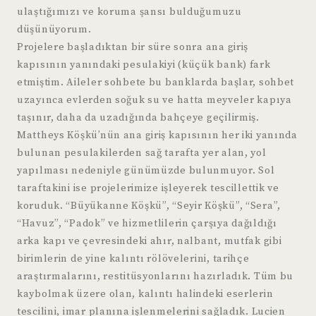
ulaştığımızı ve koruma şansı bulduğumuzu
düşünüyorum.
Projelere başladıktan bir süre sonra ana giriş
kapısının yanındaki pesulakiyi (küçük bank) fark
etmiştim. Aileler sohbete bu banklarda başlar, sohbet
uzayınca evlerden soğuk su ve hatta meyveler kapıya
taşınır, daha da uzadığında bahçeye geçilirmiş.
Mattheys Köşkü’nün ana giriş kapısının her iki yanında
bulunan pesulakilerden sağ tarafta yer alan, yol
yapılması nedeniyle günümüzde bulunmuyor. Sol
taraftakini ise projelerimize işleyerek tescillettik ve
koruduk. “Büyükanne Köşkü”, “Seyir Köşkü”, “Sera”,
“Havuz”, “Padok” ve hizmetlilerin çarşıya dağıldığı
arka kapı ve çevresindeki ahır, nalbant, mutfak gibi
birimlerin de yine kalıntı rölövelerini, tarihçe
araştırmalarını, restitüsyonlarını hazırladık. Tüm bu
kaybolmak üzere olan, kalıntı halindeki eserlerin
tescilini, imar planına işlenmelerini sağladık. Lucien