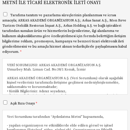
METNİ İLE TİCARİ ELEKTRONİK İLETİ ONAYI
Tarafıma tanıtım ve pazarlama süreçlerinin planlanması ve icrası
amacıyla; ARKAS AKADEMİ ORGANİZASYON A.Ş.; Arkas Sanat A.Ş., Mon Reve
Turizm Otelcilik Restoran İnşaat A.Ş., Arkas Holding A.Ş. ve bağlı iştirakleri
tarafından sunulan ürün ve hizmetlerin beğenilerime, ilgi alanlarıma ve
kullanım alışkanlıklarıma göre özelleştirilmesi için formda belirttiğim iletişim
bilgilerime reklam, promosyon, kampanya ve benzeri ticari elektronik ileti
gönderilmesini ve bu amaçla hizmet alınan tedarikçilerle paylaşılmasını kabul
ediyorum.
*
VERİ SORUMLUSU: ARKAS AKADEMİ ORGANİZASYON A.Ş.
Umurbey Mah. Liman Cad. No:38/1 Konak, İzmir
ARKAS AKADEMİ ORGANİZASYON A.Ş. (Veri Sorumlusu) olarak aşağıdaki
kişisel verileriniz tarafımızla iletişime geçilmesi nedeniyleişlenmekte,
saklanmakta ve korunmaktadır;
• Kimlik Bilgileriniz: Adınız soyadınız,
• İletişim Bilgileriniz: Adresiniz, telefon numaranız, e-posta adresiniz,
varsa KEP adresiniz.
Açık Rıza Onayı
*
• Müşteri Bilgileriniz: Müşteri işlem bilgileriniz, çalıştığınız şirket
bilgileriniz, meslek, görev ve unvan bilgileriniz, talep ve şikayetlerinize
ilişkin bilgiler, ürün ve hizmetlerimize ilişkin tercih ve alışkanlıklarınız
Veri Sorumlusu tarafından “Aydınlatma Metni” kapsamında,
• Görsel ve İşitsel Bilgileriniz:Fotoğraflarınız ve video/kamera
kayıtlarınız.
- yapılan organizasyon ve etkinliklerde elde edilen görsel ve işitsel
• İşlem Güvenliği Bilgileriniz: MAC adresiniz, log kayıtlarınız.
kayıtlarımın (Fotoğraf, video, söyleşi vb), Organizasyon ve Etkinlik