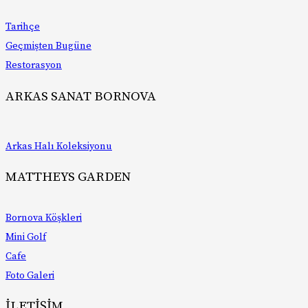
Faaliyetlerin mevzuata uygun yürütülmesi,
Firma/ürün/hizmetlere bağlılık süreçlerinin yürütülmesi,
Fiziksel mekan güvenliğinin temini,
Tarihçe
Görevlendirme süreçlerinin yürütülmesi,
Hukuk işlerinin takibi ve yürütülmesi,
Geçmişten Bugüne
İç denetim/soruşturma/istihbarat faaliyetlerinin yürütülmesi,
İletişim faaliyetlerinin yürütülmesi,
Restorasyon
İş faaliyetlerinin yürütülmesi/denetimi,
İş sağlığı/güvenliği faaliyetlerinin yürütülmesi,
ARKAS SANAT BORNOVA
İş süreçlerinin iyileştirilmesine yönelik önerilerin alınması ve
değerlendirilmesi,
İş sürekliliğinin sağlanması faaliyetlerinin yürütülmesi,
Lojistik faaliyetlerinin yürütülmesi,
Mal/hizmet satın alım süreçlerinin yürütülmesi,
Arkas Halı Koleksiyonu
Mal/hizmet satış sonrası destek hizmetlerinin yürütülmesi,
Mal/hizmet satış süreçlerinin yürütülmesi,
Mal/hizmet üretim ve operasyon süreçlerinin yürütülmesi,
MATTHEYS GARDEN
Müşteri ilişkileri yönetimi süreçlerinin yürütülmesi,
Müşteri memnuniyetine yönelik aktivitelerin yürütülmesi,
Organizasyon ve etkinlik yönetimi,
Reklam/kampanya/promosyon süreçlerinin yürütülmesi,
Bornova Köşkleri
Risk yönetimi süreçlerinin yürütülmesi,
Saklama ve arşiv faaliyetlerinin yürütülmesi,
Mini Golf
Sosyal sorumluluk ve sivil toplum aktivitelerinin yürütülmesi,
Sözleşme süreçlerinin yürütülmesi,
Cafe
Stratejik planlama faaliyetlerinin yürütülmesi,
Talep/şikayetlerin takibi,
Foto Galeri
Ürün/hizmetlerin pazarlama süreçlerinin yürütülmesi,
Veri sorumlusu operasyonlarının güvenliğinin temini,
Yetkili kişi, kurum ve kuruluşlara bilgi verilmesi,
İLETİŞİM